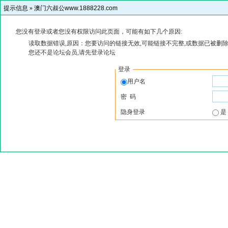
提示信息 »
澳门六叔公www.1888228.com
您没有登录或者您没有权限访问此页面，可能有如下几个原因:
读取数据错误,原因：您要访问的链接无效,可能链接不完整,或数据已被删除
您还不是论坛会员,请先登录论坛
登录
用户名
密 码
隐身登录