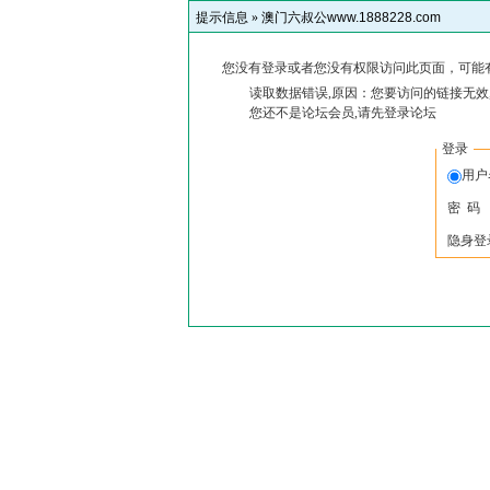
提示信息 »
澳门六叔公www.1888228.com
您没有登录或者您没有权限访问此页面，可能
读取数据错误,原因：您要访问的链接无效
您还不是论坛会员,请先登录论坛
登录
用户
密 码
隐身登