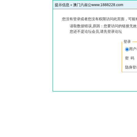
提示信息 »
澳门六叔公www.1888228.com
您没有登录或者您没有权限访问此页面，可能
读取数据错误,原因：您要访问的链接无效
您还不是论坛会员,请先登录论坛
登录
用户
密 码
隐身登